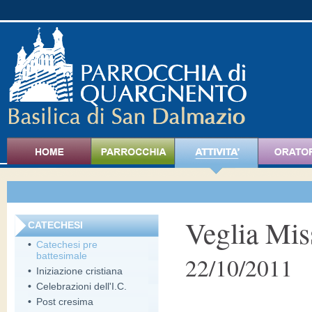
Veglia Mis
CATECHESI
•
Catechesi pre
battesimale
22/10/2011
•
Iniziazione cristiana
•
Celebrazioni dell'I.C.
•
Post cresima