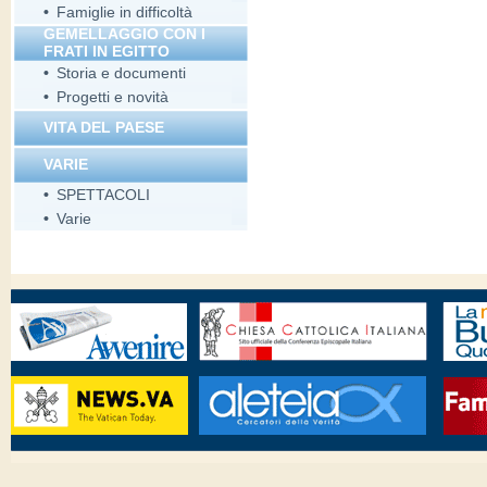
•
Famiglie in difficoltà
GEMELLAGGIO CON I
FRATI IN EGITTO
•
Storia e documenti
•
Progetti e novità
VITA DEL PAESE
VARIE
•
SPETTACOLI
•
Varie