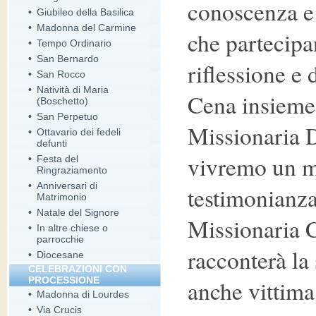
conoscenza e 
•
Giubileo della Basilica
•
Madonna del Carmine
che partecipa
•
Tempo Ordinario
•
San Bernardo
riflessione e 
•
San Rocco
•
Natività di Maria
Cena insieme 
(Boschetto)
•
San Perpetuo
Missionaria 
•
Ottavario dei fedeli
defunti
vivremo un m
•
Festa del
Ringraziamento
•
Anniversari di
testimonianza
Matrimonio
•
Natale del Signore
Missionaria 
•
In altre chiese o
parrocchie
racconterà la
•
Diocesane
CELEBRAZIONI CON
PROCESSIONE
anche vittima
•
Madonna di Lourdes
•
Via Crucis