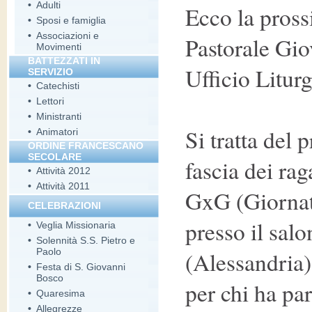
•
Adulti
Ecco la pross
•
Sposi e famiglia
•
Associazioni e
Pastorale Gio
Movimenti
BATTEZZATI IN
Ufficio Liturg
SERVIZIO
•
Catechisti
•
Lettori
•
Ministranti
Si tratta del 
•
Animatori
ORDINE FRANCESCANO
SECOLARE
fascia dei rag
•
Attività 2012
•
Attività 2011
GxG (Giornate
CELEBRAZIONI
presso il salo
•
Veglia Missionaria
•
Solennità S.S. Pietro e
Paolo
(Alessandria)
•
Festa di S. Giovanni
Bosco
per chi ha pa
•
Quaresima
•
Allegrezze