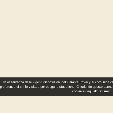
In osservanza delle vigenti disposizioni del Garante Privacy si comunica che 
preferenze di chi lo visita e per eseguire statistiche. Chiudendo questo bann
cookie e degli altri stumenti