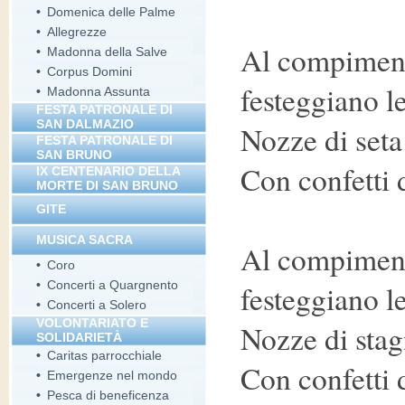
•
Domenica delle Palme
•
Allegrezze
Al compiment
•
Madonna della Salve
•
Corpus Domini
festeggiano le
•
Madonna Assunta
FESTA PATRONALE DI
SAN DALMAZIO
Nozze di seta
FESTA PATRONALE DI
SAN BRUNO
Con confetti 
IX CENTENARIO DELLA
MORTE DI SAN BRUNO
GITE
MUSICA SACRA
Al compiment
•
Coro
•
Concerti a Quargnento
festeggiano le
•
Concerti a Solero
VOLONTARIATO E
Nozze di sta
SOLIDARIETÀ
•
Caritas parrocchiale
Con confetti d
•
Emergenze nel mondo
•
Pesca di beneficenza