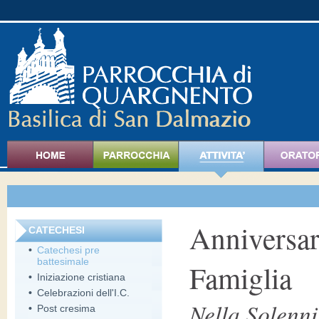
Anniversari
CATECHESI
•
Catechesi pre
battesimale
Famiglia
•
Iniziazione cristiana
•
Celebrazioni dell'I.C.
Nella Solenni
•
Post cresima