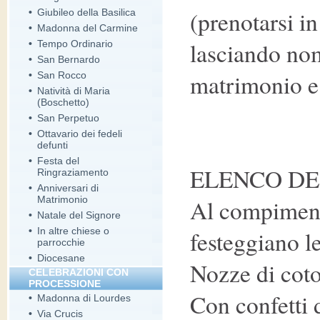
(prenotarsi i
•
Giubileo della Basilica
•
Madonna del Carmine
lasciando no
•
Tempo Ordinario
•
San Bernardo
matrimonio e
•
San Rocco
•
Natività di Maria
(Boschetto)
•
San Perpetuo
•
Ottavario dei fedeli
defunti
•
Festa del
ELENCO DE
Ringraziamento
•
Anniversari di
Matrimonio
Al compiment
•
Natale del Signore
•
In altre chiese o
festeggiano le
parrocchie
•
Diocesane
Nozze di cot
CELEBRAZIONI CON
PROCESSIONE
Con confetti d
•
Madonna di Lourdes
•
Via Crucis