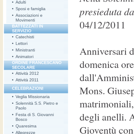
•
Adulti
presieduta da
•
Sposi e famiglia
•
Associazioni e
Movimenti
04/12/2011
BATTEZZATI IN
SERVIZIO
•
Catechisti
•
Lettori
Anniversari d
•
Ministranti
•
Animatori
domenica ore
ORDINE FRANCESCANO
SECOLARE
dall'Amminist
•
Attività 2012
•
Attività 2011
Mons. Giusep
CELEBRAZIONI
•
Veglia Missionaria
matrimoniali,
•
Solennità S.S. Pietro e
Paolo
degli anelli. 
•
Festa di S. Giovanni
Bosco
Gioventù con
•
Quaresima
•
Allegrezze