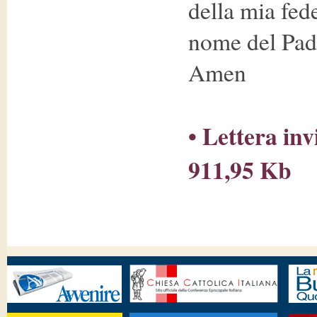
della mia fed
nome del Padr
Amen
• Lettera inv
911,95 Kb