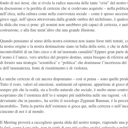
fondo di noi stessi, che si rivela la radice nascosta delle tante “crisi” del nost
in discussione o la perdita di certezze che si credevano acquisite – nella polit
nell’etica, nella cultura come nella convivenza sociale – come è spesso successo
gioco oggi, nell’epoca attraversata dalla grande ombra del nichilismo, è qualcos
la sfida che essa ci pone: gli uomini non sarebbero più capaci di certezza, e anz
costruzione, e alla fine nient’altro che una grande illusione.
Quando pensiamo al senso della nostra esistenza non siamo forse tutti tentati, c
la nostra origine e la nostra destinazione siano in balìa della sorte, e che in defi
incontrollabili di un fato cieco e di un’insensata casualità? Eppure gran parte 
l’uomo è l’unico, vero artefice del proprio destino, senza bisogno di riferirsi a
di fornire una strategia “scientifica” e “politica” che dominasse l’incertezza del 
e dell’insensatezza, fonte di risentimento e di violenza.
Le uniche certezze di cui ancora disponiamo – così si pensa – sono quelle prod
Tutto il resto, valori ed emozioni, sentimenti ed opinioni, appartiene al gioco 
sempre più che la realtà, sia a livello naturale che sociale, è molto meno control
scopriamo che l’esistenza dell’io è sempre più indebolita nelle sue ragioni. «A 
devastante che in passato», ha scritto il sociologo Zygmunt Bauman, è la perce
incurabile». Tutta la partita dell’esistenza si gioca qui, nella certezza o nell’in
ciascuno di noi è al mondo.
Il Meeting proverà a raccogliere questa sfida del nostro tempo, riaprendo una p
lo farà, come è suo stile, non in virtù di una più scaltra analisi culturale e polit