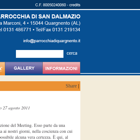
Share
|
to 27 agosto 2011
izione del Meeting. Esso parte da una
 ai nostri giorni, nella coscienza con cui
possibile alcuna vera certezza. È qui, al