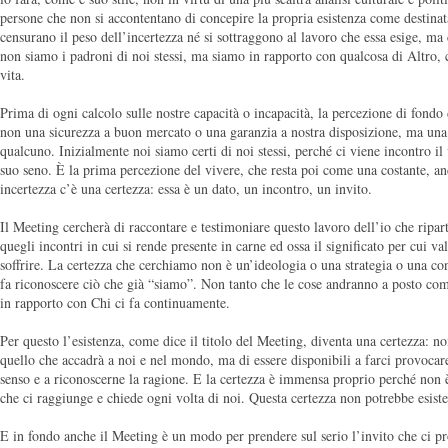
persone che non si accontentano di concepire la propria esistenza come destina
censurano il peso dell’incertezza né si sottraggono al lavoro che essa esige, m
non siamo i padroni di noi stessi, ma siamo in rapporto con qualcosa di Altro, 
vita.
Prima di ogni calcolo sulle nostre capacità o incapacità, la percezione di fondo 
non una sicurezza a buon mercato o una garanzia a nostra disposizione, ma una 
qualcuno. Inizialmente noi siamo certi di noi stessi, perché ci viene incontro il 
suo seno. È la prima percezione del vivere, che resta poi come una costante, an
incertezza c’è una certezza: essa è un dato, un incontro, un invito.
Il Meeting cercherà di raccontare e testimoniare questo lavoro dell’io che ripart
quegli incontri in cui si rende presente in carne ed ossa il significato per cui v
soffrire. La certezza che cerchiamo non è un’ideologia o una strategia o una co
fa riconoscere ciò che già “siamo”. Non tanto che le cose andranno a posto co
in rapporto con Chi ci fa continuamente.
Per questo l’esistenza, come dice il titolo del Meeting, diventa una certezza: non 
quello che accadrà a noi e nel mondo, ma di essere disponibili a farci provocare
senso e a riconoscerne la ragione. E la certezza è immensa proprio perché non è
che ci raggiunge e chiede ogni volta di noi. Questa certezza non potrebbe esister
E in fondo anche il Meeting è un modo per prendere sul serio l’invito che ci p