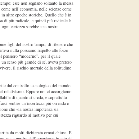
ro tempo: esse non segnano soltanto la messa
ica come nell’economia, nelle scienze come
 in altre epoche storiche. Quello che è in
a di più radicale, e quindi più radicale è
i ogni certezza sarebbe una nostra
ome figli del nostro tempo, di ritenere che
nitiva nulla possiamo rispetto alle forze
del pensiero “moderno”, per il quale
d un senso più grande di sé, aveva preteso
vivere, il rischio mortale della solitudine
otte dal controllo tecnologico del mondo.
del relativismo. Eppure noi ci accorgiamo
labile di quanto si creda, e soprattutto
farci sentire un’incertezza più orrenda e
zione che «la nostra impotenza sia
certezza riguardo al motivo per cui
artita da molti dichiarata ormai chiusa. E
ica, ma a partire dall’esperienza in atto di